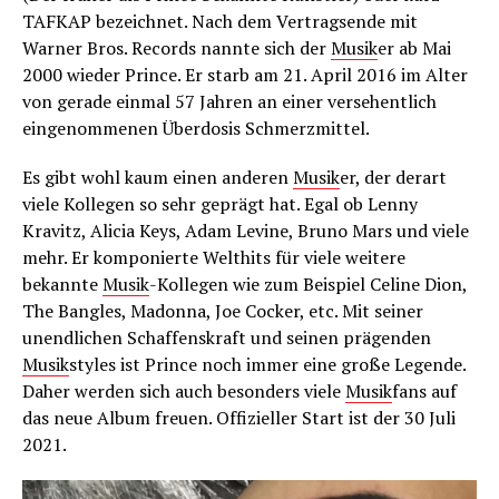
TAFKAP bezeichnet. Nach dem Vertragsende mit
Warner Bros. Records nannte sich der
Musik
er ab Mai
2000 wieder Prince. Er starb am 21. April 2016 im Alter
von gerade einmal 57 Jahren an einer versehentlich
eingenommenen Überdosis Schmerzmittel.
Es gibt wohl kaum einen anderen
Musik
er, der derart
viele Kollegen so sehr geprägt hat. Egal ob Lenny
Kravitz, Alicia Keys, Adam Levine, Bruno Mars und viele
mehr. Er komponierte Welthits für viele weitere
bekannte
Musik
-Kollegen wie zum Beispiel Celine Dion,
The Bangles, Madonna, Joe Cocker, etc. Mit seiner
unendlichen Schaffenskraft und seinen prägenden
Musik
styles ist Prince noch immer eine große Legende.
Daher werden sich auch besonders viele
Musik
fans auf
das neue Album freuen. Offizieller Start ist der 30 Juli
2021.