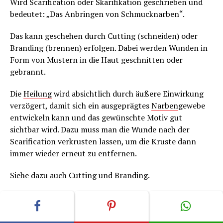
Wird Scarification oder Skarifikation geschrieben und
bedeutet: „Das Anbringen von Schmucknarben“.
Das kann geschehen durch Cutting (schneiden) oder
Branding (brennen) erfolgen. Dabei werden Wunden in
Form von Mustern in die Haut geschnitten oder
gebrannt.
Die
Heilung
wird absichtlich durch äußere Einwirkung
verzögert, damit sich ein ausgeprägtes
Narben
gewebe
entwickeln kann und das gewünschte Motiv gut
sichtbar wird. Dazu muss man die Wunde nach der
Scarification verkrusten lassen, um die Kruste dann
immer wieder erneut zu entfernen.
Siehe dazu auch Cutting und Branding.
Diese Information ist aus dem
Tätowiermagazin
„Tattoo-Spirit“ Ausgabe 21. Im Magazin sind auch
entsprechende Tattoo-Bilder zu sehen.