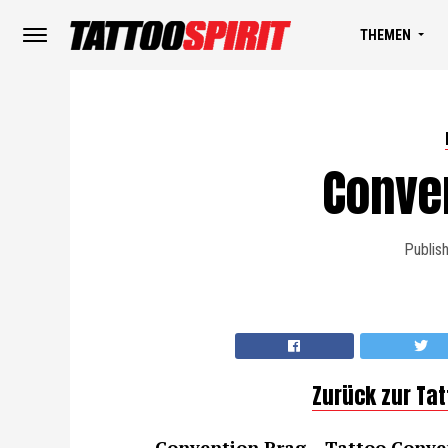
THEMEN
Conve
Publis
Zurück zur Ta
Convention Prag – Tattoo Conve