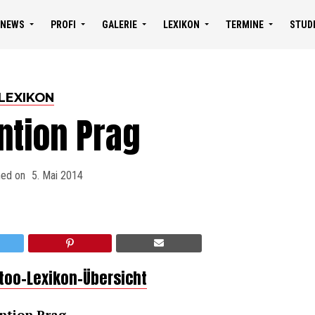
NEWS
PROFI
GALERIE
LEXIKON
TERMINE
STUD
LEXIKON
ntion Prag
hed on
5. Mai 2014
ttoo-Lexikon-Übersicht
ntion Prag