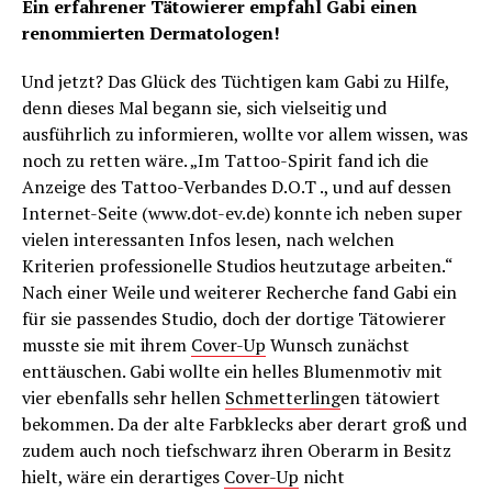
Ein erfahrener Tätowierer empfahl Gabi einen
renommierten Dermatologen!
Und jetzt? Das Glück des Tüchtigen kam Gabi zu Hilfe,
denn dieses Mal begann sie, sich vielseitig und
ausführlich zu informieren, wollte vor allem wissen, was
noch zu retten wäre. „Im Tattoo-Spirit fand ich die
Anzeige des Tattoo-Verbandes D.O.T ., und auf dessen
Internet-Seite (www.dot-ev.de) konnte ich neben super
vielen interessanten Infos lesen, nach welchen
Kriterien professionelle Studios heutzutage arbeiten.“
Nach einer Weile und weiterer Recherche fand Gabi ein
für sie passendes Studio, doch der dortige Tätowierer
musste sie mit ihrem
Cover-Up
Wunsch zunächst
enttäuschen. Gabi wollte ein helles Blumenmotiv mit
vier ebenfalls sehr hellen
Schmetterling
en tätowiert
bekommen. Da der alte Farbklecks aber derart groß und
zudem auch noch tiefschwarz ihren Oberarm in Besitz
hielt, wäre ein derartiges
Cover-Up
nicht