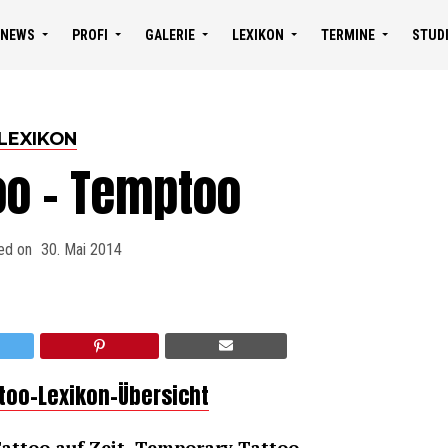
NEWS
PROFI
GALERIE
LEXIKON
TERMINE
STUD
LEXIKON
oo – Temptoo
ed on
30. Mai 2014
ttoo-Lexikon-Übersicht
Tattoo auf Zeit, Temporary Tattoo,