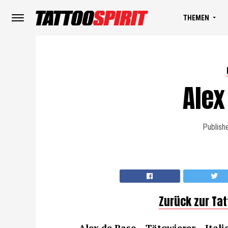
THEMEN
Alex
Publish
Zurück zur Ta
Alex de Pase – Tätowierer – Itali