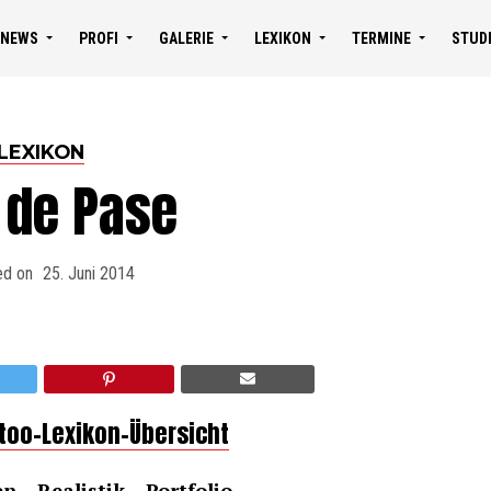
NEWS
PROFI
GALERIE
LEXIKON
TERMINE
STUD
LEXIKON
 de Pase
ed on
25. Juni 2014
ttoo-Lexikon-Übersicht
en –
Realistik
– Portfolio