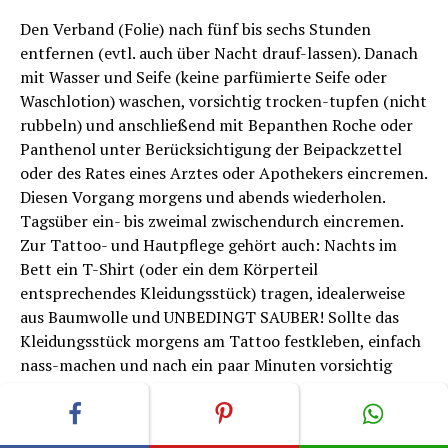
Den Verband (Folie) nach fünf bis sechs Stunden
entfernen (evtl. auch über Nacht drauf-lassen). Danach
mit Wasser und Seife (keine parfümierte Seife oder
Waschlotion) waschen, vorsichtig trocken-tupfen (nicht
rubbeln) und anschließend mit Bepanthen Roche oder
Panthenol unter Berücksichtigung der Beipackzettel
oder des Rates eines Arztes oder Apothekers eincremen.
Diesen Vorgang morgens und abends wiederholen.
Tagsüber ein- bis zweimal zwischendurch eincremen.
Zur Tattoo- und Hautpflege gehört auch: Nachts im
Bett ein T-Shirt (oder ein dem Körperteil
entsprechendes Kleidungsstück) tragen, idealerweise
aus Baumwolle und UNBEDINGT SAUBER! Sollte das
Kleidungsstück morgens am Tattoo festkleben, einfach
nass-machen und nach ein paar Minuten vorsichtig
ablösen – niemals „trocken“ abreißen! Nach drei bis
sechs Tagen Hautpflege (je nach Hauttyp) bildet sich
eine dünne Haut („
Schorf
“ oder „Grind“), die auch