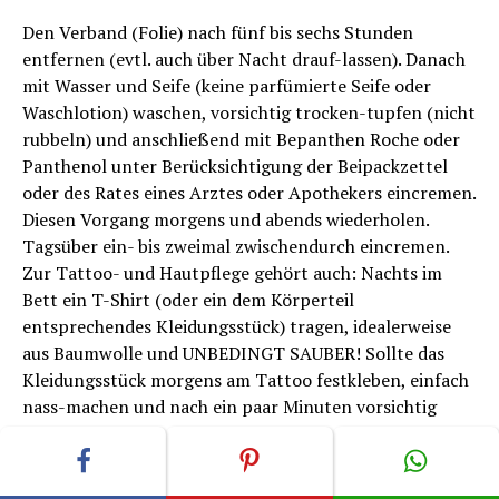
Den Verband (Folie) nach fünf bis sechs Stunden
entfernen (evtl. auch über Nacht drauf-lassen). Danach
mit Wasser und Seife (keine parfümierte Seife oder
Waschlotion) waschen, vorsichtig trocken-tupfen (nicht
rubbeln) und anschließend mit Bepanthen Roche oder
Panthenol unter Berücksichtigung der Beipackzettel
oder des Rates eines Arztes oder Apothekers eincremen.
Diesen Vorgang morgens und abends wiederholen.
Tagsüber ein- bis zweimal zwischendurch eincremen.
Zur Tattoo- und Hautpflege gehört auch: Nachts im
Bett ein T-Shirt (oder ein dem Körperteil
entsprechendes Kleidungsstück) tragen, idealerweise
aus Baumwolle und UNBEDINGT SAUBER! Sollte das
Kleidungsstück morgens am Tattoo festkleben, einfach
nass-machen und nach ein paar Minuten vorsichtig
ablösen – niemals „trocken“ abreißen! Nach drei bis
sechs Tagen Hautpflege (je nach Hauttyp) bildet sich
eine dünne Haut („
Schorf
“ oder „Grind“), die auch