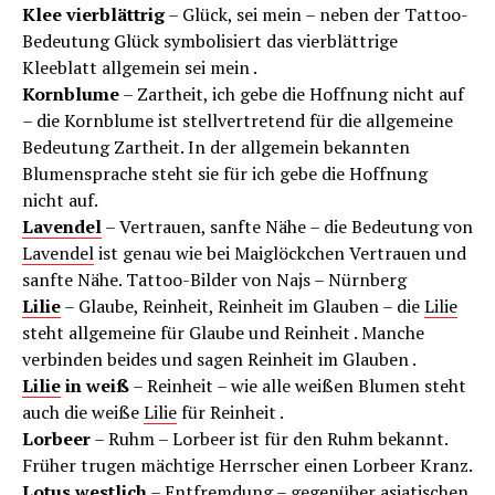
Klee vierblättrig
– Glück, sei mein – neben der Tattoo-
Bedeutung Glück symbolisiert das vierblättrige
Kleeblatt allgemein sei mein .
Kornblume
– Zartheit, ich gebe die Hoffnung nicht auf
– die Kornblume ist stellvertretend für die allgemeine
Bedeutung Zartheit. In der allgemein bekannten
Blumensprache steht sie für ich gebe die Hoffnung
nicht auf.
Lavendel
– Vertrauen, sanfte Nähe – die Bedeutung von
Lavendel
ist genau wie bei Maiglöckchen Vertrauen und
sanfte Nähe. Tattoo-Bilder von Najs – Nürnberg
Lilie
– Glaube, Reinheit, Reinheit im Glauben – die
Lilie
steht allgemeine für Glaube und Reinheit . Manche
verbinden beides und sagen Reinheit im Glauben .
Lilie
in weiß
– Reinheit – wie alle weißen Blumen steht
auch die weiße
Lilie
für Reinheit .
Lorbeer
– Ruhm – Lorbeer ist für den Ruhm bekannt.
Früher trugen mächtige Herrscher einen Lorbeer Kranz.
Lotus
westlich
– Entfremdung – gegenüber asiatischen