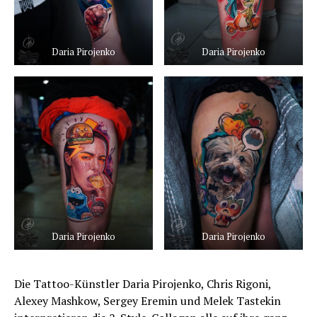
Daria Pirojenko
Daria Pirojenko
Daria Pirojenko
Daria Pirojenko
Die Tattoo-Künstler Daria Pirojenko, Chris Rigoni,
Alexey Mashkow, Sergey Eremin und Melek Tastekin