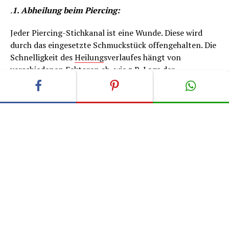
.
1. Abheilung beim Piercing:
Jeder Piercing-Stichkanal ist eine Wunde. Diese wird
durch das eingesetzte Schmuckstück offengehalten. Die
Schnelligkeit des
Heilung
sverlaufes hängt von
verschiedenen Faktoren ab, wie z.B. Lage der
Körperstelle des Stichkanals, Art der
Schmuckmaterialien oder Hygiene. So heilt der
Stichkanal eines weich gebetteten Intimpiercings
wesentlich schneller ab als bei einem Bauchnabel-
Piercing, bei dem das Schmuckstück stetige negative
Reizungen durch den engen Kontakt zum Hosenbund
auslöst.
Während des Heilprozesses bildet sich an den
beschädigten Flächen der Wunde neue Haut. Diese
bildet sich erst außen und wächst dann immer weiter in
den Stichkanal hinein, bis sich beide Seiten innen in der
Mitte treffen und einen durchgehenden Schlauch um