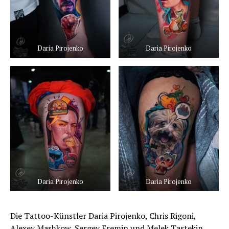
Daria Pirojenko
Daria Pirojenko
Daria Pirojenko
Daria Pirojenko
Die Tattoo-Künstler Daria Pirojenko, Chris Rigoni,
Alexey Mashkow, Sergey Eremin und Melek Tastekin