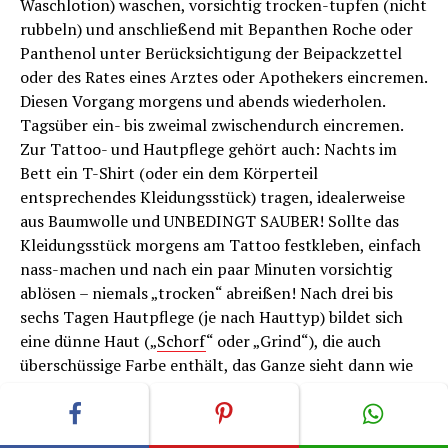
Waschlotion) waschen, vorsichtig trocken-tupfen (nicht
rubbeln) und anschließend mit Bepanthen Roche oder
Panthenol unter Berücksichtigung der Beipackzettel
oder des Rates eines Arztes oder Apothekers eincremen.
Diesen Vorgang morgens und abends wiederholen.
Tagsüber ein- bis zweimal zwischendurch eincremen.
Zur Tattoo- und Hautpflege gehört auch: Nachts im
Bett ein T-Shirt (oder ein dem Körperteil
entsprechendes Kleidungsstück) tragen, idealerweise
aus Baumwolle und UNBEDINGT SAUBER! Sollte das
Kleidungsstück morgens am Tattoo festkleben, einfach
nass-machen und nach ein paar Minuten vorsichtig
ablösen – niemals „trocken“ abreißen! Nach drei bis
sechs Tagen Hautpflege (je nach Hauttyp) bildet sich
eine dünne Haut („
Schorf
“ oder „Grind“), die auch
überschüssige Farbe enthält, das Ganze sieht dann wie
eine Abschürfung aus, was völlig normal ist. Dieser
Schorf
fällt nach einigen Tagen von selbst ab, bitte auf
keinen Fall kratzen oder ablösen, denn dann kann die