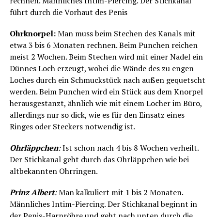
rechnen. Männliches Intim-Piercing. Der Stichkanal
führt durch die Vorhaut des Penis
Ohrknorpel:
Man muss beim Stechen des Kanals mit
etwa 3 bis 6 Monaten rechnen. Beim Punchen reichen
meist 2 Wochen. Beim Stechen wird mit einer Nadel ein
Dünnes Loch erzeugt, wobei die Wände des zu engen
Loches durch ein Schmuckstück nach außen gequetscht
werden. Beim Punchen wird ein Stück aus dem Knorpel
herausgestanzt, ähnlich wie mit einem Locher im Büro,
allerdings nur so dick, wie es für den Einsatz eines
Ringes oder Steckers notwendig ist.
Ohrläppchen
:
Ist schon nach 4 bis 8 Wochen verheilt.
Der Stichkanal geht durch das Ohrläppchen wie bei
altbekannten Ohrringen.
Prinz Albert
:
Man kalkuliert mit 1 bis 2 Monaten.
Männliches Intim-Piercing. Der Stichkanal beginnt in
der Penis-Harnröhre und geht nach unten durch die