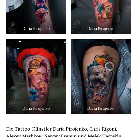
Daria Pirojenko
Daria Pirojenko
Daria Pirojenko
Daria Pirojenko
Die Tattoo-Künstler Daria Pirojenko, Chris Rigoni,
Alexey Mashkow, Sergey Eremin und Melek Tastekin