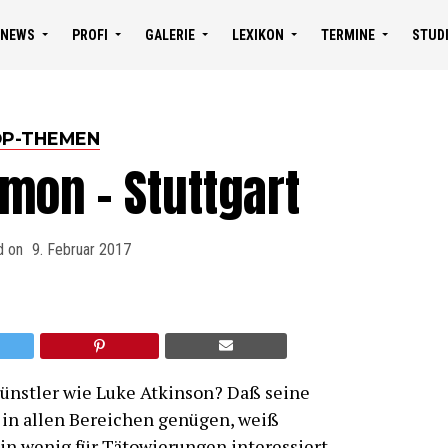
NEWS
PROFI
GALERIE
LEXIKON
TERMINE
STUD
P-THEMEN
mon – Stuttgart
d on
9. Februar 2017
ünstler wie Luke Atkinson? Daß seine
in allen Bereichen genügen, weiß
ein wenig für Tätowierungen interessiert.