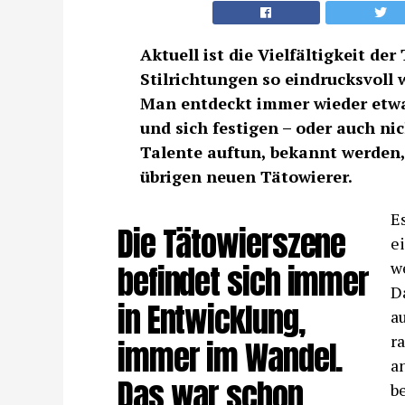
Aktuell ist die Vielfältigkeit de
Stilrichtungen so eindrucksvoll
Man entdeckt immer wieder etwa
und sich festigen – oder auch nic
Talente auftun, bekannt werden, 
übrigen neuen Tätowierer.
Es
Die Tätowierszene
e
befindet sich immer
w
D
in Entwicklung,
au
r
immer im Wandel.
an
Das war schon
be