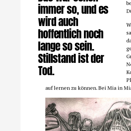
b
immer so, und es
D
wird auch
W
hoffentlich noch
sa
d
lange so sein.
g
Stillstand ist der
G
N
Tod.
K
P
auf lernen zu können. Bei Mia in Mia