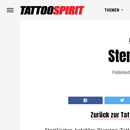
THEMEN
Ster
Published
Zurück zur Ta
Sterilisator,
Autoklav
, Piercing, Tat