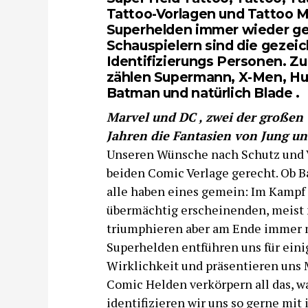
Tattoo-Vorlagen und Tattoo M
Superhelden immer wieder ge
Schauspieler
n sind die gezei
Identifizierungs Personen. Z
zählen Supermann, X-Men, Hul
Batman und natürlich Blade .
Marvel und DC , zwei der großen C
Jahren die Fantasien von Jung un
Unseren Wünsche nach Schutz und V
beiden Comic Verlage gerecht. Ob B
alle haben eines gemein: Im Kampf
übermächtig erscheinenden, meist
triumphieren aber am Ende immer m
Superhelden entführen uns für ein
Wirklichkeit und präsentieren uns M
Comic Helden verkörpern all das, w
identifizieren wir uns so gerne mit