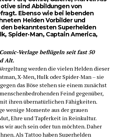
otive sind Abbildungen von
fragt. Ebenso wie bei lebenden
chneten Helden Vorbilder und
u den bekanntesten Superhelden
k, Spider-Man, Captain America,
omic-Verlage beflügeln seit fast 50
d Alt.
ergeltung werden die vielen Helden dieser
atman, X-Men, Hulk oder Spider-Man – sie
 gegen das Böse stehen sie einem zunächst
 menschenbedrohenden Feind gegenüber,
it ihren übernatürlichen Fähigkeiten.
ige wenige Momente aus der grauen
ut, Ehre und Tapferkeit in Reinkultur.
as wir auch sein oder tun möchten. Daher
 ihnen. Als Tattoo haben Superhelden