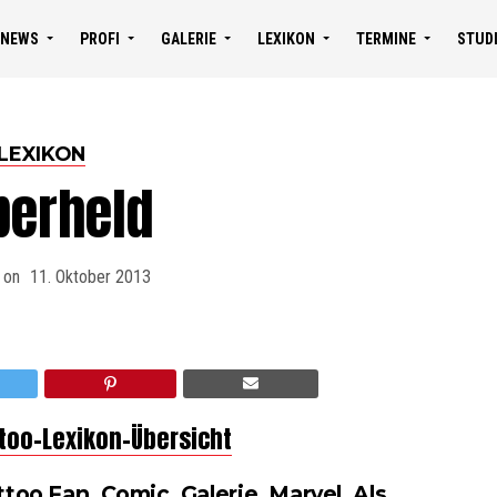
NEWS
PROFI
GALERIE
LEXIKON
TERMINE
STUD
LEXIKON
perheld
 on
11. Oktober 2013
ttoo-Lexikon-Übersicht
too Fan, Comic, Galerie, Marvel. Als