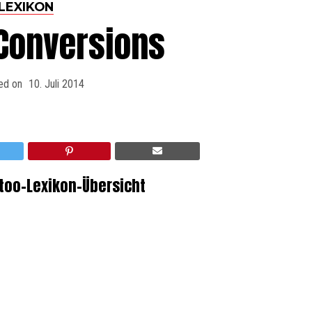
LEXIKON
-Conversions
ed on
10. Juli 2014
ttoo-Lexikon-Übersicht
, Stil, Style, Stilrichtung, Tattoo-Trend
eine Mischung aus verschiedenen Tattoo-
attoo-Collage. Für die Tattoo-Szene ist
ue Motiv hat als Grundelement meist ein
 Beiwerk kommt häufig aus den