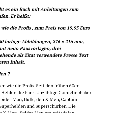
ibt es ein Buch mit Anleitungen zum
fen. Es heißt:
ie die Profis , zum Preis von 19,95 Euro
 200 farbige Abbildungen, 276 x 216 mm,
it neun Pausvorlagen, drei
ehende als Zitat verwendete Presse Text
nten Inhalt.
den ?
n wie die Profis. Seit den frühen 60er-
 Helden die Fans. Unzählige Comicliebhaber
Spider-Man, Hulk , den X-Men, Captain
 Superhelden und Superschurken. Die
 X-Men , Spider-Man etc. mit vielen