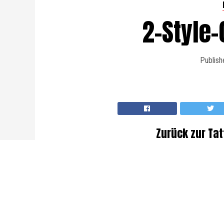
2-Style
Publish
Zurück zur Ta
2-Style-Conversions, Tattoo-Style
Der neue Tattoo-Trend 2020 ist 
Stilrichtungen als wilde, bunte T
er von großer Bedeutung. Das ne
eine
Realistik
-Tätowierung. Das