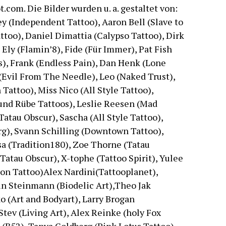
.com. Die Bilder wurden u. a. gestaltet von:
y (Independent Tattoo), Aaron Bell (Slave to
ttoo), Daniel Dimattia (Calypso Tattoo), Dirk
 Ely (Flamin’8), Fide (Für Immer), Pat Fish
s), Frank (Endless Pain), Dan Henk (Lone
(Evil From The Needle), Leo (Naked Trust),
Tattoo), Miss Nico (All Style Tattoo),
 und Rübe Tattoos), Leslie Reesen (Mad
atau Obscur), Sascha (All Style Tattoo),
g), Svann Schilling (Downtown Tattoo),
sa (Tradition180), Zoe Thorne (Tatau
Tatau Obscur), X-tophe (Tattoo Spirit), Yulee
zon Tattoo)Alex Nardini(Tattooplanet),
n Steinmann (Biodelic Art),Theo Jak
o (Art and Bodyart), Larry Brogan
Stev (Living Art), Alex Reinke (holy Fox