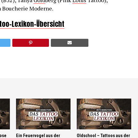
 (B52), Tanya
Gold
berg (Pink
Lotus
Tattoo),
a Boucherie Moderne.
ttoo-Lexikon-Übersicht
Rose
Ein Feuervogel aus der
Oldschool – Tattoos aus der