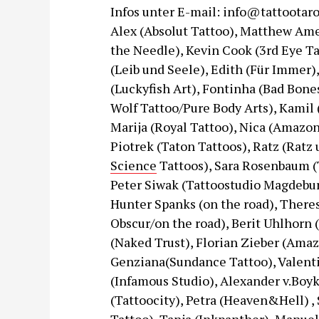
Infos unter E-mail: info@tattootarot
Alex (Absolut Tattoo), Matthew Ame
the Needle), Kevin Cook (3rd Eye Ta
(Leib und Seele), Edith (Für Immer),
(Luckyfish Art), Fontinha (Bad Bone
Wolf Tattoo/Pure Body Arts), Kamil 
Marija (Royal Tattoo), Nica (Amazon 
Piotrek (Taton Tattoos), Ratz (Ratz
Science
Tattoos), Sara Rosenbaum (T
Peter Siwak (Tattoostudio Magdebur
Hunter Spanks (on the road), There
Obscur/on the road), Berit Uhlhorn (
(Naked Trust), Florian Zieber (Ama
Genziana(Sundance Tattoo), Valenti
(Infamous Studio), Alexander v.Boyk
(Tattoocity), Petra (Heaven&Hell) , 