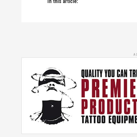
In this article:
A