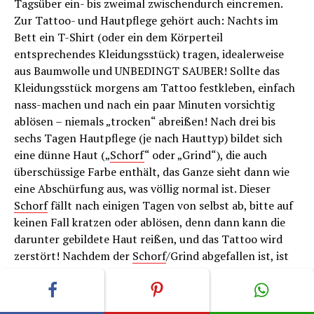
Tagsüber ein- bis zweimal zwischendurch eincremen.
Zur Tattoo- und Hautpflege gehört auch: Nachts im
Bett ein T-Shirt (oder ein dem Körperteil
entsprechendes Kleidungsstück) tragen, idealerweise
aus Baumwolle und UNBEDINGT SAUBER! Sollte das
Kleidungsstück morgens am Tattoo festkleben, einfach
nass-machen und nach ein paar Minuten vorsichtig
ablösen – niemals „trocken“ abreißen! Nach drei bis
sechs Tagen Hautpflege (je nach Hauttyp) bildet sich
eine dünne Haut („
Schorf
“ oder „Grind“), die auch
überschüssige Farbe enthält, das Ganze sieht dann wie
eine Abschürfung aus, was völlig normal ist. Dieser
Schorf
fällt nach einigen Tagen von selbst ab, bitte auf
keinen Fall kratzen oder ablösen, denn dann kann die
darunter gebildete Haut reißen, und das Tattoo wird
zerstört! Nachdem der
Schorf
/Grind abgefallen ist, ist
das Tattoo „fertig“ und verheilt. Es muss dann nicht
mehr ständig abgewaschen werden, gelegentliches
Eincremen mit Bepanthen oder Panthenol während der