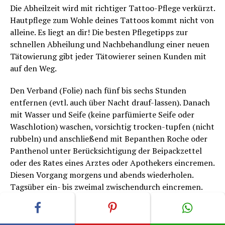
Die Abheilzeit wird mit richtiger Tattoo-Pflege verkürzt.
Hautpflege zum Wohle deines Tattoos kommt nicht von
alleine. Es liegt an dir! Die besten Pflegetipps zur
schnellen Abheilung und Nachbehandlung einer neuen
Tätowierung gibt jeder Tätowierer seinen Kunden mit
auf den Weg.
Den Verband (Folie) nach fünf bis sechs Stunden
entfernen (evtl. auch über Nacht drauf-lassen). Danach
mit Wasser und Seife (keine parfümierte Seife oder
Waschlotion) waschen, vorsichtig trocken-tupfen (nicht
rubbeln) und anschließend mit Bepanthen Roche oder
Panthenol unter Berücksichtigung der Beipackzettel
oder des Rates eines Arztes oder Apothekers eincremen.
Diesen Vorgang morgens und abends wiederholen.
Tagsüber ein- bis zweimal zwischendurch eincremen.
Zur Tattoo- und Hautpflege gehört auch: Nachts im
Bett ein T-Shirt (oder ein dem Körperteil
entsprechendes Kleidungsstück) tragen, idealerweise