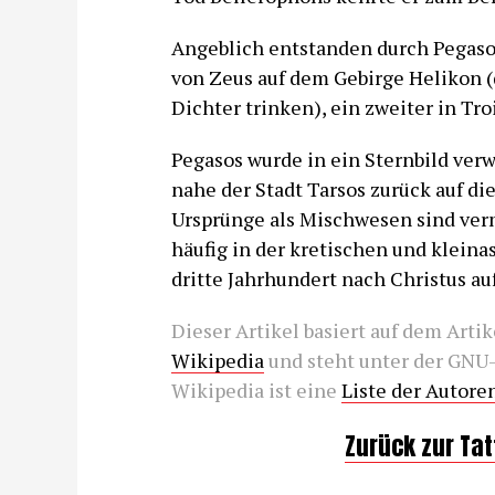
Angeblich entstanden durch Pegasos
von Zeus auf dem Gebirge Helikon (
Dichter trinken), ein zweiter in Tro
Pegasos wurde in ein Sternbild verwa
nahe der Stadt Tarsos zurück auf di
Ursprünge als Mischwesen sind verm
häufig in der kretischen und kleina
dritte Jahrhundert nach Christus a
Dieser Artikel basiert auf dem Arti
Wikipedia
und steht unter der GNU-
Wikipedia ist eine
Liste der Autore
Zurück zur Ta