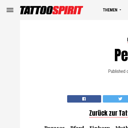
THEMEN
P
Published 
Zurück zur Ta
Pegasos – Pferd –
Einhorn
– Myth