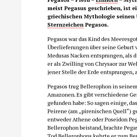
meist Pegasus geschrieben, ist ei
griechischen Mythologie seinen 
Sternzeichen
Pegasos.
Pegasos war das Kind des Meeresgo
Überlieferungen über seine Geburt va
Medusas Nacken entsprungen, als di
er als Zwilling von Chrysaor zur We
jener Stelle der Erde entsprungen, 
Pegasos trug Bellerophon in seine
Amazonen. Es gibt verschiedene Ge
gefunden habe: So sagen einige, da
Peirene (am „pirenischen Quell“) g
entweder Athene oder Poseidon Pega
Bellerophon beistand, brachte Pega
Tod Bellerophons kehrte er zum Be