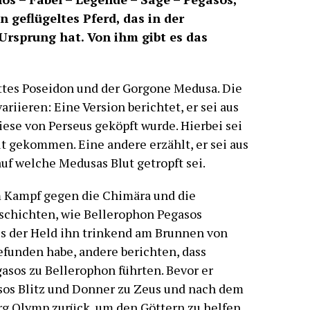
n geflügeltes Pferd, das in der
Ursprung hat. Von ihm gibt es das
ttes Poseidon und der Gorgone Medusa. Die
riieren: Eine Version berichtet, er sei aus
ese von Perseus geköpft wurde. Hierbei sei
lt gekommen. Eine andere erzählt, er sei aus
auf welche Medusas Blut getropft sei.
m Kampf gegen die Chimära und die
schichten, wie Bellerophon Pegasos
ss der Held ihn trinkend am Brunnen von
efunden habe, andere berichten, dass
sos zu Bellerophon führten. Bevor er
sos Blitz und Donner zu Zeus und nach dem
rg Olymp zurück, um den
Götter
n zu helfen.