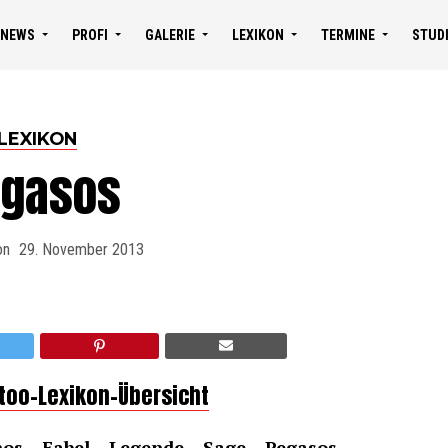
NEWS
PROFI
GALERIE
LEXIKON
TERMINE
STUD
LEXIKON
egasos
on
29. November 2013
ttoo-Lexikon-Übersicht
os – Fabel – Legende – Sage – Pegasos,