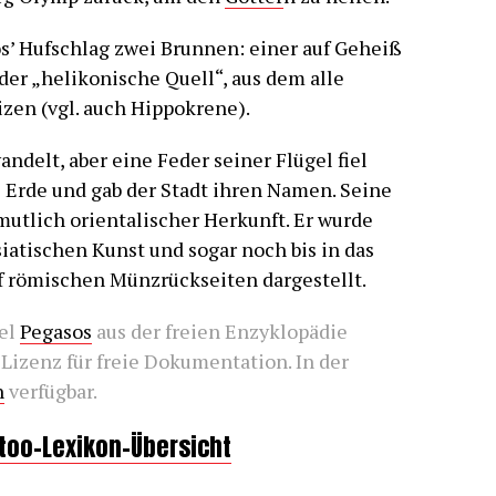
’ Hufschlag zwei Brunnen: einer auf Geheiß
der „helikonische Quell“, aus dem alle
izen (vgl. auch Hippokrene).
ndelt, aber eine Feder seiner Flügel fiel
e Erde und gab der Stadt ihren Namen. Seine
utlich orientalischer Herkunft. Er wurde
siatischen Kunst und sogar noch bis in das
uf römischen Münzrückseiten dargestellt.
kel
Pegasos
aus der freien Enzyklopädie
Lizenz für freie Dokumentation. In der
n
verfügbar.
ttoo-Lexikon-Übersicht