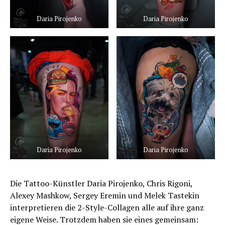
Daria Pirojenko
Daria Pirojenko
Daria Pirojenko
Daria Pirojenko
Die Tattoo-Künstler Daria Pirojenko, Chris Rigoni,
Alexey Mashkow, Sergey Eremin und Melek Tastekin
interpretieren die 2-Style-Collagen alle auf ihre ganz
eigene Weise. Trotzdem haben sie eines gemeinsam: