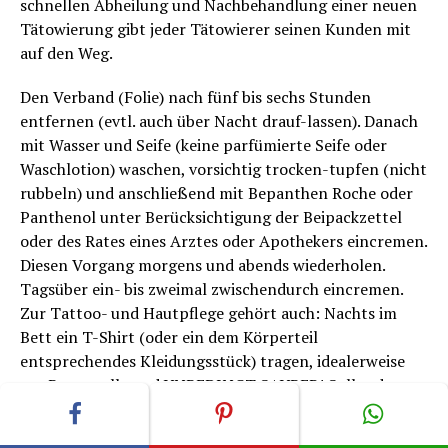
schnellen Abheilung und Nachbehandlung einer neuen
Tätowierung gibt jeder Tätowierer seinen Kunden mit
auf den Weg.
Den Verband (Folie) nach fünf bis sechs Stunden
entfernen (evtl. auch über Nacht drauf-lassen). Danach
mit Wasser und Seife (keine parfümierte Seife oder
Waschlotion) waschen, vorsichtig trocken-tupfen (nicht
rubbeln) und anschließend mit Bepanthen Roche oder
Panthenol unter Berücksichtigung der Beipackzettel
oder des Rates eines Arztes oder Apothekers eincremen.
Diesen Vorgang morgens und abends wiederholen.
Tagsüber ein- bis zweimal zwischendurch eincremen.
Zur Tattoo- und Hautpflege gehört auch: Nachts im
Bett ein T-Shirt (oder ein dem Körperteil
entsprechendes Kleidungsstück) tragen, idealerweise
aus Baumwolle und UNBEDINGT SAUBER! Sollte das
Kleidungsstück morgens am Tattoo festkleben, einfach
nass-machen und nach ein paar Minuten vorsichtig