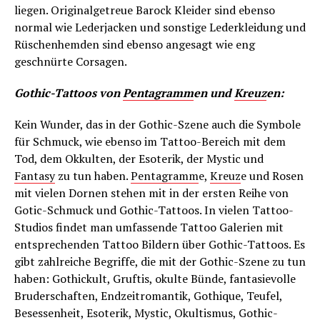
liegen. Originalgetreue Barock Kleider sind ebenso
normal wie Lederjacken und sonstige Lederkleidung und
Rüschenhemden sind ebenso angesagt wie eng
geschnürte Corsagen.
Gothic-Tattoos von
Pentagramm
en und
Kreuz
en:
Kein Wunder, das in der Gothic-Szene auch die Symbole
für Schmuck, wie ebenso im Tattoo-Bereich mit dem
Tod, dem Okkulten, der Esoterik, der Mystic und
Fantasy
zu tun haben.
Pentagramm
e,
Kreuz
e und Rosen
mit vielen Dornen stehen mit in der ersten Reihe von
Gotic-Schmuck und Gothic-Tattoos. In vielen Tattoo-
Studios findet man umfassende Tattoo Galerien mit
entsprechenden Tattoo Bildern über Gothic-Tattoos. Es
gibt zahlreiche Begriffe, die mit der Gothic-Szene zu tun
haben: Gothickult, Gruftis, okulte Bünde, fantasievolle
Bruderschaften, Endzeitromantik, Gothique, Teufel,
Besessenheit, Esoterik, Mystic, Okultismus, Gothic-