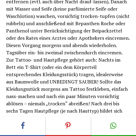
entfernen (evtl. auch über Nacht drauf-lassen). Danach
mit Wasser und Seife (keine parfümierte Seife oder
Waschlotion) waschen, vorsichtig trocken-tupfen (nicht
rubbeln) und anschließend mit Bepanthen Roche oder
Panthenol unter Berücksichtigung der Beipackzettel
oder des Rates eines Arztes oder Apothekers eincremen.
Diesen Vorgang morgens und abends wiederholen.
Tagsüber ein- bis zweimal zwischendurch eincremen.
Zur Tattoo- und Hautpflege gehört auch: Nachts im
Bett ein T-Shirt (oder ein dem Körperteil
entsprechendes Kleidungsstück) tragen, idealerweise
aus Baumwolle und UNBEDINGT SAUBER! Sollte das
Kleidungsstück morgens am Tattoo festkleben, einfach
nass-machen und nach ein paar Minuten vorsichtig
ablösen – niemals „trocken“ abreißen! Nach drei bis
sechs Tagen Hautpflege (je nach Hauttyp) bildet sich
eine dünne Haut („
Schorf
“ oder „Grind“), die auch
überschüssige Farbe enthält, das Ganze sieht dann wie
eine Abschürfung aus, was völlig normal ist. Dieser