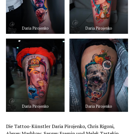
Daria Pirojenko
Daria Pirojenko
Daria Pirojenko
Daria Pirojenko
Die Tattoo-Künstler Daria Pirojenko, Chris Rigoni,
Alexey Mashkow, Sergey Eremin und Melek Tastekin