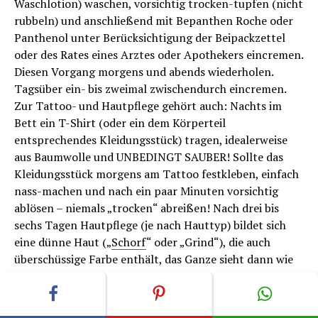
Waschlotion) waschen, vorsichtig trocken-tupfen (nicht
rubbeln) und anschließend mit Bepanthen Roche oder
Panthenol unter Berücksichtigung der Beipackzettel
oder des Rates eines Arztes oder Apothekers eincremen.
Diesen Vorgang morgens und abends wiederholen.
Tagsüber ein- bis zweimal zwischendurch eincremen.
Zur Tattoo- und Hautpflege gehört auch: Nachts im
Bett ein T-Shirt (oder ein dem Körperteil
entsprechendes Kleidungsstück) tragen, idealerweise
aus Baumwolle und UNBEDINGT SAUBER! Sollte das
Kleidungsstück morgens am Tattoo festkleben, einfach
nass-machen und nach ein paar Minuten vorsichtig
ablösen – niemals „trocken“ abreißen! Nach drei bis
sechs Tagen Hautpflege (je nach Hauttyp) bildet sich
eine dünne Haut („
Schorf
“ oder „Grind“), die auch
überschüssige Farbe enthält, das Ganze sieht dann wie
eine Abschürfung aus, was völlig normal ist. Dieser
Schorf
fällt nach einigen Tagen von selbst ab, bitte auf
keinen Fall kratzen oder ablösen, denn dann kann die