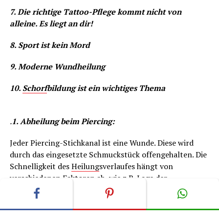
7. Die richtige Tattoo-Pflege kommt nicht von
alleine. Es liegt an dir!
8. Sport ist kein Mord
9. Moderne Wundheilung
10.
Schorf
bildung ist ein wichtiges Thema
.
1. Abheilung beim Piercing:
Jeder Piercing-Stichkanal ist eine Wunde. Diese wird
durch das eingesetzte Schmuckstück offengehalten. Die
Schnelligkeit des
Heilung
sverlaufes hängt von
verschiedenen Faktoren ab, wie z.B. Lage der
Körperstelle des Stichkanals, Art der
Schmuckmaterialien oder Hygiene. So heilt der
Stichkanal eines weich gebetteten Intimpiercings