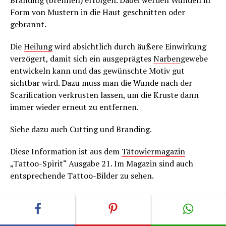
Branding (brennen) erfolgen. Dabei werden Wunden in
Form von Mustern in die Haut geschnitten oder
gebrannt.
Die
Heilung
wird absichtlich durch äußere Einwirkung
verzögert, damit sich ein ausgeprägtes
Narben
gewebe
entwickeln kann und das gewünschte Motiv gut
sichtbar wird. Dazu muss man die Wunde nach der
Scarification verkrusten lassen, um die Kruste dann
immer wieder erneut zu entfernen.
Siehe dazu auch Cutting und Branding.
Diese Information ist aus dem
Tätowiermagazin
„Tattoo-Spirit“ Ausgabe 21. Im Magazin sind auch
entsprechende Tattoo-Bilder zu sehen.
3. Abheilzeit – Tattoo-Pflege – Hautpflege – Haut –
Abheilung – Nachbehandlung