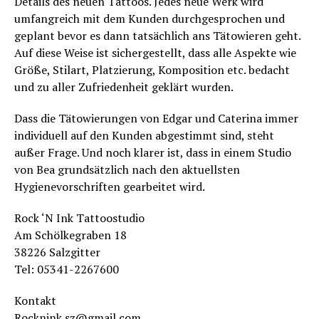
Details des neuen Tattoos. Jedes neue Werk wird
umfangreich mit dem Kunden durchgesprochen und
geplant bevor es dann tatsächlich ans Tätowieren geht.
Auf diese Weise ist sichergestellt, dass alle Aspekte wie
Größe, Stilart, Platzierung, Komposition etc. bedacht
und zu aller Zufriedenheit geklärt wurden.
Dass die Tätowierungen von Edgar und Caterina immer
individuell auf den Kunden abgestimmt sind, steht
außer Frage. Und noch klarer ist, dass in einem Studio
von Bea grundsätzlich nach den aktuellsten
Hygienevorschriften gearbeitet wird.
Rock ‘N Ink Tattoostudio
Am Schölkegraben 18
38226 Salzgitter
Tel: 05341-2267600
Kontakt
Rocknink.sz@gmail.com