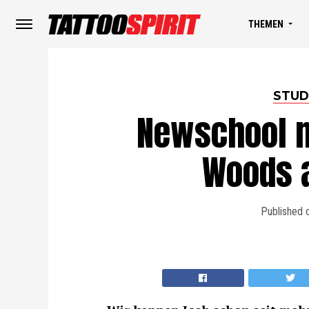
THEMEN
STUD
Newschool m
Woods 
Published 