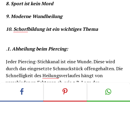
8. Sport ist kein Mord
9. Moderne Wundheilung
10.
Schorf
bildung ist ein wichtiges Thema
.
1. Abheilung beim Piercing:
Jeder Piercing-Stichkanal ist eine Wunde. Diese wird
durch das eingesetzte Schmuckstück offengehalten. Die
Schnelligkeit des
Heilung
sverlaufes hängt von
verschiedenen Faktoren ab, wie z.B. Lage der
Körperstelle des Stichkanals, Art der
Schmuckmaterialien oder Hygiene. So heilt der
Stichkanal eines weich gebetteten Intimpiercings
wesentlich schneller ab als bei einem Bauchnabel-
Piercing, bei dem das Schmuckstück stetige negative
Reizungen durch den engen Kontakt zum Hosenbund