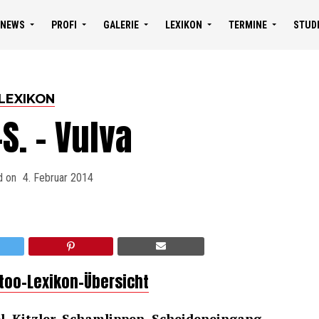
NEWS
PROFI
GALERIE
LEXIKON
TERMINE
STUD
LEXIKON
S. – Vulva
d on
4. Februar 2014
ttoo-Lexikon-Übersicht
, Kitzler, Schamlippen, Scheideneingang