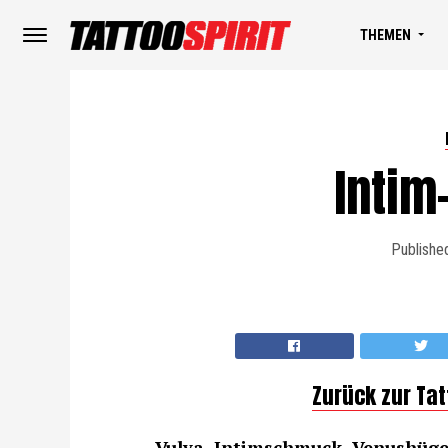
THEMEN
Intim-
Publishe
Zurück zur Ta
Vulva, Intimschmuck, Venushügel