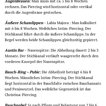
Augenbrauen
:
Man muss mit ca. 5 bis 8 Wochen
rechnen. Das Piercing wird horizontal oder vertikal
durch die Augenbraue gestochen.
Äußere Schamlippen
– Labia Majora : Man kalkuliert
mit 6 bis 8 Wochen. Weibliches Intim-Piercing. Der
Stichkanal führt durch die äußere Schamlippe. In der
Regel werden beide Schamlippen gleichzeitig gepierct.
Austin Bar
– Nasenspitze: Die Abheilung dauert 2 bis 3
Monate. Der Stichkanal verläuft waagerecht durch den
vorderen Knorpel der Nasenspitze.
Bauch-Ring – Pubic
:
Die Abheilzeit beträgt 6 bis 8
Wochen. Männliches Intim-Piercing. Der Stichkanal
liegt horizontal in der Bauchfalte zwischen Bauchansatz
und Peniswurzel. Das weibliche Gegenstück ist das
Christina-Piercing.
Bauchnabel
:
Je nach Pflege und Belastung von 2 bis 6