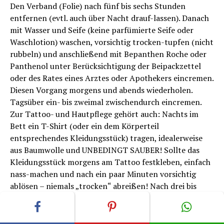
Den Verband (Folie) nach fünf bis sechs Stunden
entfernen (evtl. auch über Nacht drauf-lassen). Danach
mit Wasser und Seife (keine parfümierte Seife oder
Waschlotion) waschen, vorsichtig trocken-tupfen (nicht
rubbeln) und anschließend mit Bepanthen Roche oder
Panthenol unter Berücksichtigung der Beipackzettel
oder des Rates eines Arztes oder Apothekers eincremen.
Diesen Vorgang morgens und abends wiederholen.
Tagsüber ein- bis zweimal zwischendurch eincremen.
Zur Tattoo- und Hautpflege gehört auch: Nachts im
Bett ein T-Shirt (oder ein dem Körperteil
entsprechendes Kleidungsstück) tragen, idealerweise
aus Baumwolle und UNBEDINGT SAUBER! Sollte das
Kleidungsstück morgens am Tattoo festkleben, einfach
nass-machen und nach ein paar Minuten vorsichtig
ablösen – niemals „trocken“ abreißen! Nach drei bis
sechs Tagen Hautpflege (je nach Hauttyp) bildet sich
eine dünne Haut („
Schorf
“ oder „Grind“), die auch
überschüssige Farbe enthält, das Ganze sieht dann wie