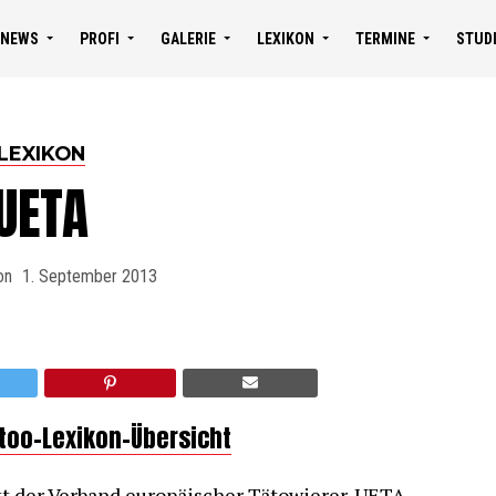
NEWS
PROFI
GALERIE
LEXIKON
TERMINE
STUD
LEXIKON
UETA
on
1. September 2013
ttoo-Lexikon-Übersicht
t der Verband europäischer Tätowierer. UETA