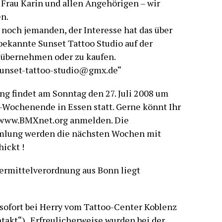
r Frau Karin und allen Angehörigen – wir
n.
t noch jemanden, der Interesse hat das über
bekannte Sunset Tattoo Studio auf der
u übernehmen oder zu kaufen.
“ sunset-tattoo-studio@gmx.de“
 findet am Sonntag den 27. Juli 2008 um
Wochenende in Essen statt. Gerne könnt Ihr
r www.BMXnet.org anmelden. Die
mlung werden die nächsten Wochen mit
ickt !
ermittelverordnung aus Bonn liegt
sofort bei Herry vom Tattoo-Center Koblenz
takt“) . Erfreulicherweise wurden bei der