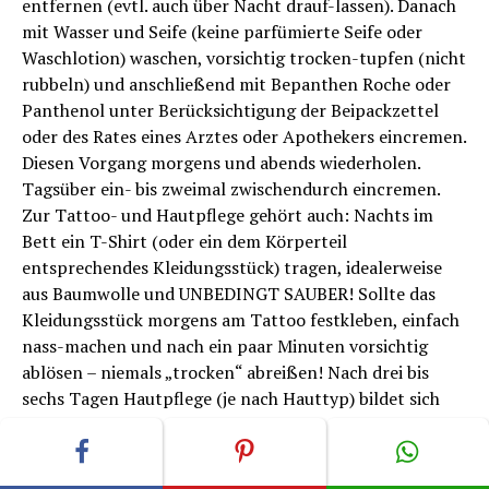
entfernen (evtl. auch über Nacht drauf-lassen). Danach
mit Wasser und Seife (keine parfümierte Seife oder
Waschlotion) waschen, vorsichtig trocken-tupfen (nicht
rubbeln) und anschließend mit Bepanthen Roche oder
Panthenol unter Berücksichtigung der Beipackzettel
oder des Rates eines Arztes oder Apothekers eincremen.
Diesen Vorgang morgens und abends wiederholen.
Tagsüber ein- bis zweimal zwischendurch eincremen.
Zur Tattoo- und Hautpflege gehört auch: Nachts im
Bett ein T-Shirt (oder ein dem Körperteil
entsprechendes Kleidungsstück) tragen, idealerweise
aus Baumwolle und UNBEDINGT SAUBER! Sollte das
Kleidungsstück morgens am Tattoo festkleben, einfach
nass-machen und nach ein paar Minuten vorsichtig
ablösen – niemals „trocken“ abreißen! Nach drei bis
sechs Tagen Hautpflege (je nach Hauttyp) bildet sich
eine dünne Haut („
Schorf
“ oder „Grind“), die auch
überschüssige Farbe enthält, das Ganze sieht dann wie
eine Abschürfung aus, was völlig normal ist. Dieser