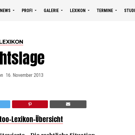
NEWS
PROFI
GALERIE
LEXIKON
TERMINE
STUD
LEXIKON
htslage
on
16. November 2013
ttoo-Lexikon-Übersicht
towierte – Die rechtliche Situation