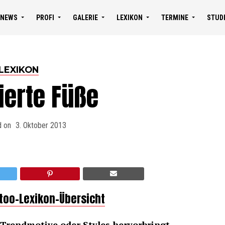
NEWS
PROFI
GALERIE
LEXIKON
TERMINE
STUD
LEXIKON
ierte Füße
d on
3. Oktober 2013
ttoo-Lexikon-Übersicht
Trendmotive oder Styles hervorbringt.