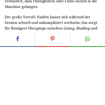
verhindert, dass Flüssigkeiten oder Farbe zurück in die
Maschine gelangen.
Der große Vorteil: Nadeln lassen sich während der
Session schnell und unkompliziert wechseln. Das sorgt
für flüssigere Übergänge zwischen Lining, Shading und
Packing und ermöglicht gleichzeitig konstant sauberes
Arbeiten.
Allerdings sind nicht längst alle Cartridges gleich
aufgebaut und genau dort zeigen sich oft die
entscheidenden Qualitätsunterschiede.
Die beliebtesten Nadelmodul Marken im Überblick
Bei der Vielzahl an Herstellern haben sich einige Marken
besonders etabliert. Vor allem durch zuverlässige
Performance, technische Innovation und das Vertrauen
vieler Artists.