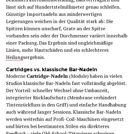
lässt sich auf Hundertstelmillimeter genau schleifen.
Günstige Importnadeln aus minderwertigen
Legierungen weichen in der Qualität stark ab: Die
Spitzen können unscharf, Grate an der Spitze
vorhanden sein oder der Durchmesser variiert innerhalb
einer Packung. Das Ergebnis sind ungleichmäßige
Linien, mehr Hautschäden und ein schlechteres
Heilung
sergebnis.
Cartridges vs. klassische Bar-Nadeln
Moderne
Cartridge-Nadeln
(Module) haben in vielen
Studios klassische Bar-Nadeln fast vollständig abgelöst.
Der Vorteil: schneller Wechsel ohne Umbauzeit,
integrierter Rücklaufschutz (Membrane verhindert
Tintenrückfluss in den Griff) und einfache Handhabung
auch während langer Sessions. Klassische Bar-Nadeln
werden weiterhin auf Profi-Coil-Maschinen eingesetzt
und bieten bei bestimmten Stilen ein direkteres
Fee
dback – viele Old-School-Tätowierer schwören