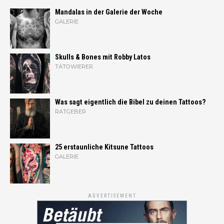
Mandalas in der Galerie der Woche
GALERIE
Skulls & Bones mit Robby Latos
TÄTOWIERER
Was sagt eigentlich die Bibel zu deinen Tattoos?
RATGEBER
25 erstaunliche Kitsune Tattoos
GALERIE
ADVERTISEMENT