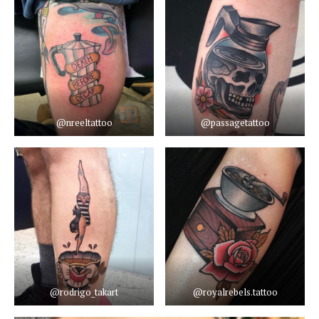
@nreeltattoo
@passagetattoo
@rodrigo_takart
@royalrebels.tattoo