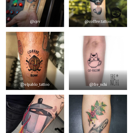
@cjrv
@coffee.tattoo
@elpablo_tattoo
@fre_nchi