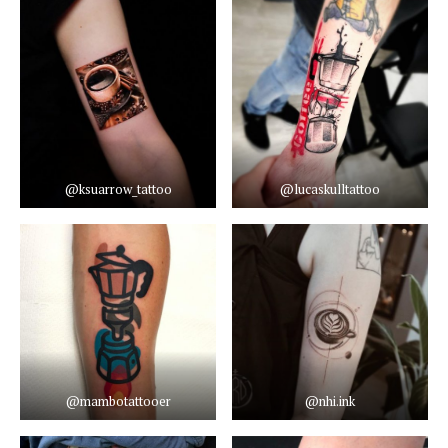
@ksuarrow_tattoo
@lucaskulltattoo
@mambotattooer
@nhi.ink