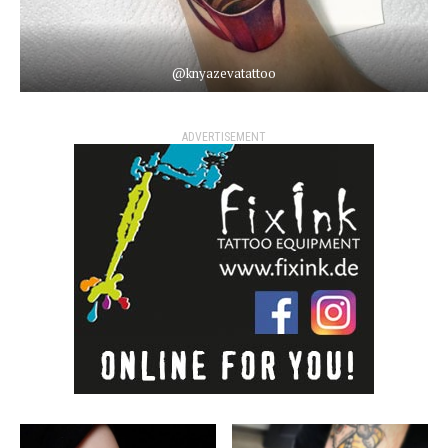
@knyazevatattoo
ADVERTISEMENT