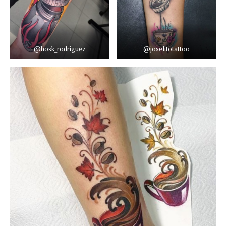
@hosk_rodriguez
@joselitotattoo