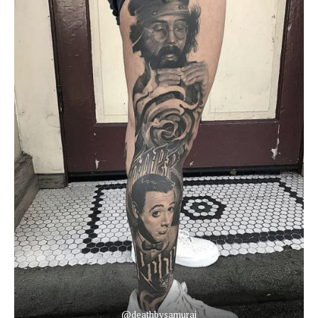
@deathbysamurai