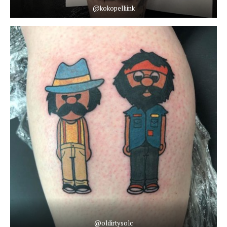
@kokopelliink
@oldirtysolc