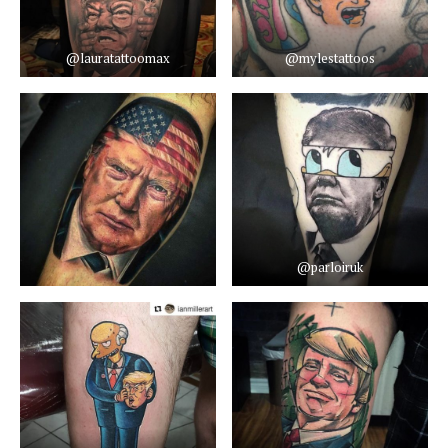
@lauratattoomax
@mylestattoos
@parloiruk