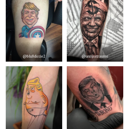
@blu8diccie2
@anrijsstraume