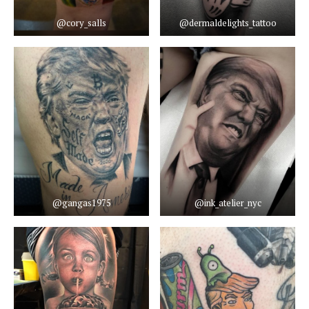
@cory_salls
@dermaldelights_tattoo
@gangas1975
@ink_atelier_nyc