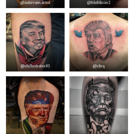
@ashevans.artist
@blu8diccie2
@chillustrator85
@clicq