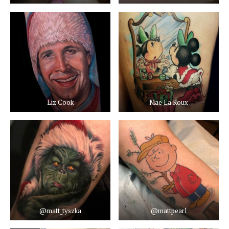
Liz Cook
Mae La Roux
@matt_tyszka
@mattpearl