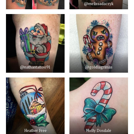
@melissadaczyk
@nathantattoo91
@goldlagrimas
Heather Free
Holly Dosdale