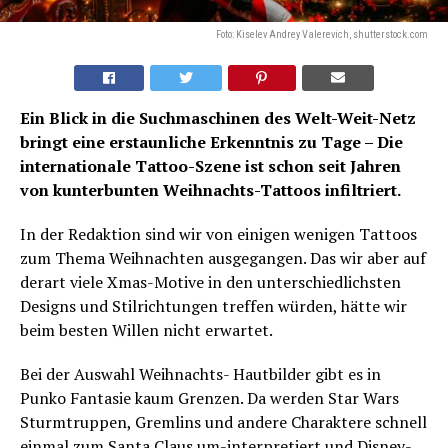
Foto: Kiselev Andrey Valerevich, shutterstock.com
Ein Blick in die Suchmaschinen des Welt-Weit-Netz
bringt eine erstaunliche Erkenntnis zu Tage – Die
internationale Tattoo-Szene ist schon seit Jahren
von kunterbunten Weihnachts-Tattoos infiltriert.
In der Redaktion sind wir von einigen wenigen Tattoos
zum Thema Weihnachten ausgegangen. Das wir aber auf
derart viele Xmas-Motive in den unterschiedlichsten
Designs und Stilrichtungen treffen würden, hätte wir
beim besten Willen nicht erwartet.
Bei der Auswahl Weihnachts- Hautbilder gibt es in
Punko Fantasie kaum Grenzen. Da werden Star Wars
Sturmtruppen, Gremlins und andere Charaktere schnell
einmal zum Santa Claus um-interpretiert und Disney-