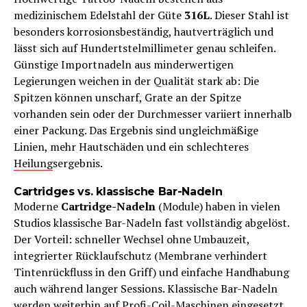
medizinischem Edelstahl der Güte
316L
. Dieser Stahl ist
besonders korrosionsbeständig, hautverträglich und
lässt sich auf Hundertstelmillimeter genau schleifen.
Günstige Importnadeln aus minderwertigen
Legierungen weichen in der Qualität stark ab: Die
Spitzen können unscharf, Grate an der Spitze
vorhanden sein oder der Durchmesser variiert innerhalb
einer Packung. Das Ergebnis sind ungleichmäßige
Linien, mehr Hautschäden und ein schlechteres
Heilung
sergebnis.
Cartridges vs. klassische Bar-Nadeln
Moderne
Cartridge-Nadeln
(Module) haben in vielen
Studios klassische Bar-Nadeln fast vollständig abgelöst.
Der Vorteil: schneller Wechsel ohne Umbauzeit,
integrierter Rücklaufschutz (Membrane verhindert
Tintenrückfluss in den Griff) und einfache Handhabung
auch während langer Sessions. Klassische Bar-Nadeln
werden weiterhin auf Profi-Coil-Maschinen eingesetzt