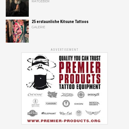
RATGEBER
25 erstaunliche Kitsune Tattoos
GALERIE
ADVERTISEMENT