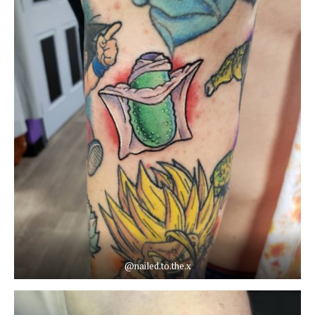
@nailed.to.the.x