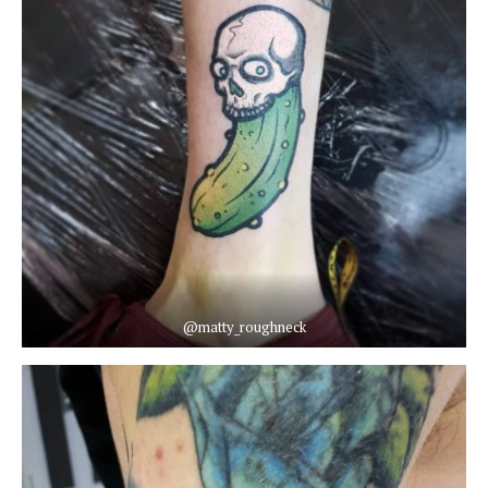
@matty_roughneck