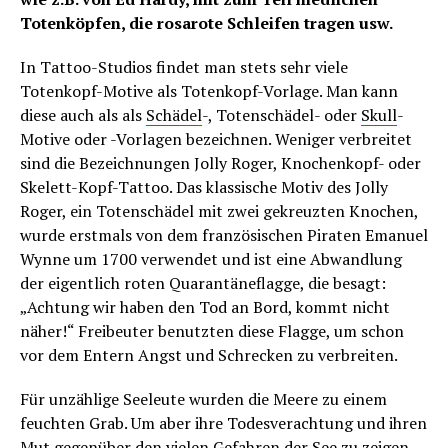
Totenköpfen, die rosarote Schleifen tragen usw.
In Tattoo-Studios findet man stets sehr viele
Totenkopf-Motive als Totenkopf-Vorlage. Man kann
diese auch als als
Schädel
-, Totenschädel- oder
Skull
-
Motive oder -Vorlagen bezeichnen. Weniger verbreitet
sind die Bezeichnungen Jolly Roger, Knochenkopf- oder
Skelett-Kopf-Tattoo. Das klassische Motiv des Jolly
Roger, ein Totenschädel mit zwei gekreuzten Knochen,
wurde erstmals von dem französischen Piraten Emanuel
Wynne um 1700 verwendet und ist eine Abwandlung
der eigentlich roten Quarantäneflagge, die besagt:
„Achtung wir haben den Tod an Bord, kommt nicht
näher!“ Freibeuter benutzten diese Flagge, um schon
vor dem Entern Angst und Schrecken zu verbreiten.
Für unzählige Seeleute wurden die Meere zu einem
feuchten Grab. Um aber ihre Todesverachtung und ihren
Mut gegenüber den vielen Gefahren der See zu zeigen,