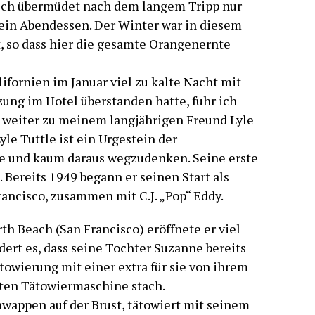
s ich übermüdet nach dem langem Tripp nur
ein Abendessen. Der Winter war in diesem
t, so dass hier die gesamte Orangenernte
ifornien im Januar viel zu kalte Nacht mit
ng im Hotel überstanden hatte, fuhr ich
weiter zu meinem langjährigen Freund Lyle
yle Tuttle ist ein Urgestein der
e und kaum daraus wegzudenken. Seine erste
 Bereits 1949 begann er seinen Start als
rancisco, zusammen mit C.J. „Pop“ Eddy.
h Beach (San Francisco) eröffnete er viel
dert es, dass seine Tochter Suzanne bereits
ätowierung mit einer extra für sie von ihrem
hten Tätowiermaschine stach.
enwappen auf der Brust, tätowiert mit seinem