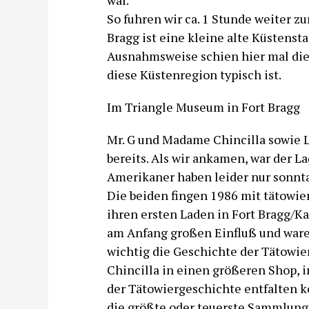
war.
So fuhren wir ca. 1 Stunde weiter z
Bragg ist eine kleine alte Küstenst
Ausnahmsweise schien hier mal di
diese Küstenregion typisch ist.
Im Triangle Museum in Fort Bragg
Mr. G und Madame Chincilla sowie Li
bereits. Als wir ankamen, war der L
Amerikaner haben leider nur sonntag
Die beiden fingen 1986 mit tätowier
ihren ersten Laden in Fort Bragg/Kal
am Anfang großen Einfluß und waren 
wichtig die Geschichte der Tätowie
Chincilla in einen größeren Shop, i
der Tätowiergeschichte entfalten ko
die größte oder teuerste Sammlung