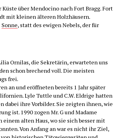
ur Küste über Mendocino nach Fort Bragg. Fort
adt mit kleinen älteren Holzhäusern.
e
Sonne
, statt des ewigen Nebels, der für
lia Ornilas, die Sekretärin, erwarteten uns
aden schon brechend voll. Die meisten
s frei.
en an und eröffneten bereits 1 Jahr später
ifornien. Lyle Tuttle und C.W. Eldrige hatten
dabei ihre Vorbilder. Sie zeigten ihnen, wie
rung ist. 1990 zogen Mr. G und Madame
n einem alten Haus, wo sie sich besser mit
nnten. Von Anfang an war es nicht ihr Ziel,
 von historischen Tätowiergeräten und