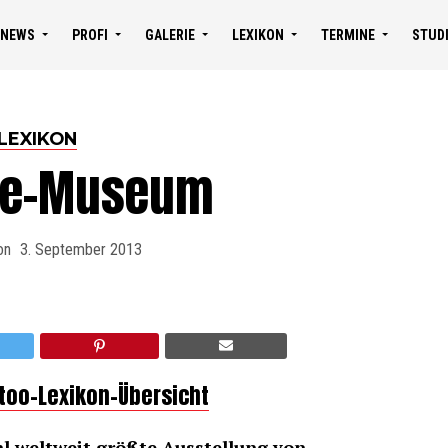
NEWS
PROFI
GALERIE
LEXIKON
TERMINE
STUD
LEXIKON
gle-Museum
on
3. September 2013
ttoo-Lexikon-Übersicht
l weltweit größte Ausstellung von