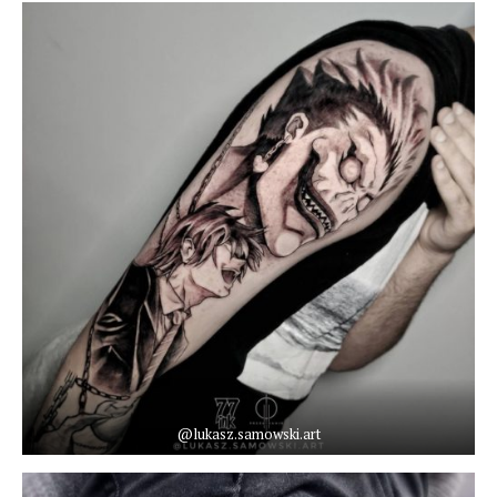
@lukasz.samowski.art