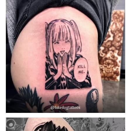
@lukedogtattoos