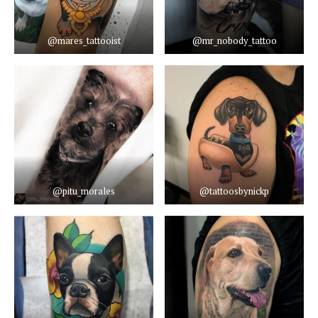
@mares_tattooist
@mr_nobody_tattoo
@pitu_morales
@tattoosbynickp