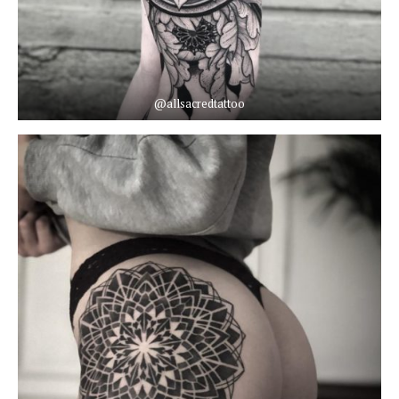
@allsacredtattoo