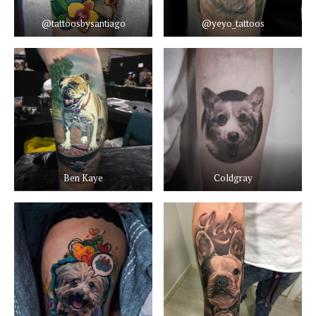
@tattoosbysantiago
@yeyo_tattoos
Ben Kaye
Coldgray