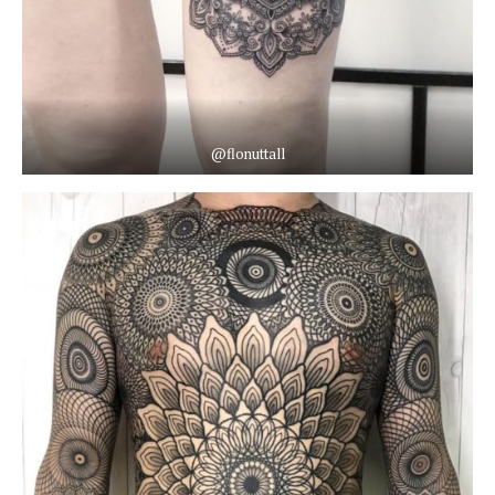
@flonuttall