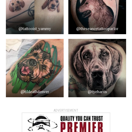
@tattooist_yammy
@theseancetattooparlor
@tildeathdenver
@tyeharris
ADVERTISEMENT