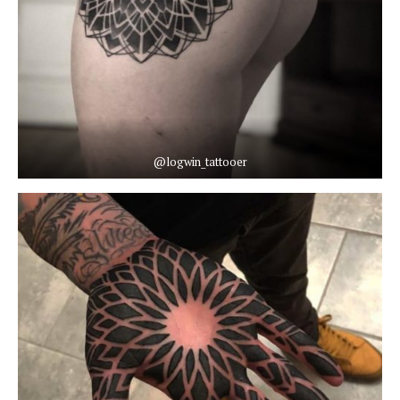
@logwin_tattooer