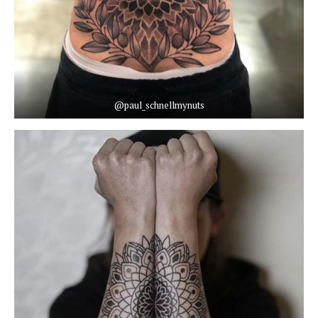
@paul_schnellmynuts