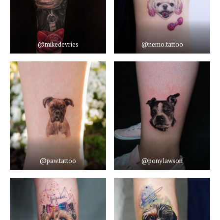
@mikedevries
@nemo.tattoo
@paw.tattoo
@ponylawson