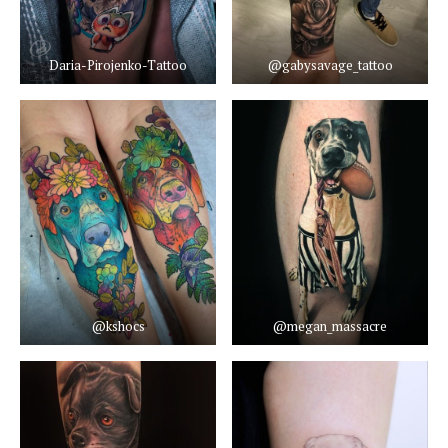
Daria-Pirojenko-Tattoo
@gabysavage_tattoo
@kshocs
@megan_massacre