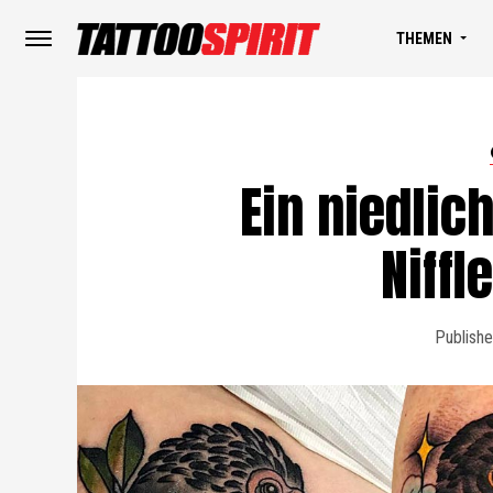
THEMEN
Ein niedlic
Niffl
Publishe